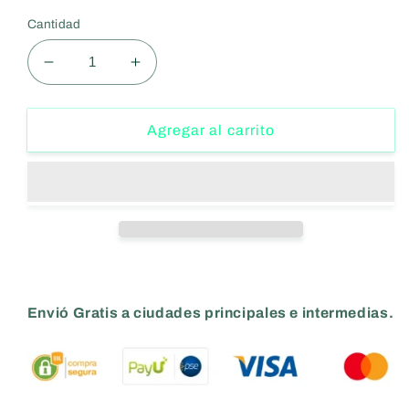
Cantidad
Reducir
Aumentar
cantidad
cantidad
para
para
Barra
Barra
Agregar al carrito
Olimpica
Olimpica
BULLDOG
BULLDOG
PERFORMANCE
PERFORMANCE
35LB
35LB
Envió Gratis a ciudades principales e intermedias.