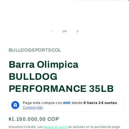
Abrir
elemento
multimedia
1
en
una
ventana
de
1
/
4
modal
BULLDOGSPORTSCOL
Barra Olimpica
BULLDOG
PERFORMANCE 35LB
Precio
$1.150.000,00 COP
habitual
Impuesto incluido. Los
gastos de envío
se calculan en la pantalla de pago.