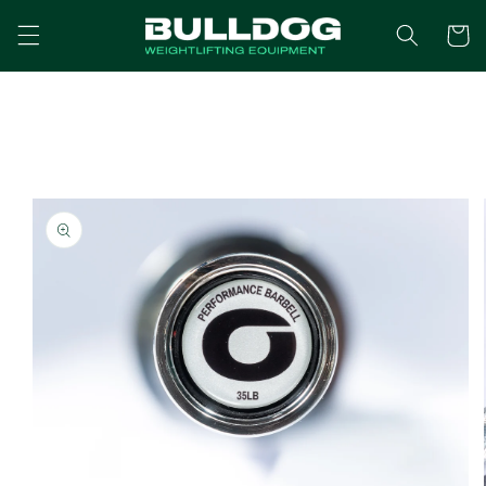
Ir
directamente
Carrito
al contenido
Ir
directamente
a la
información
del producto